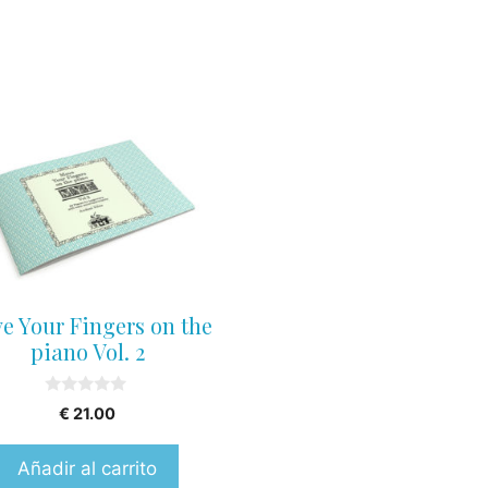
e Your Fingers on the
piano Vol. 2
0
€
21.00
o
u
t
Añadir al carrito
o
f