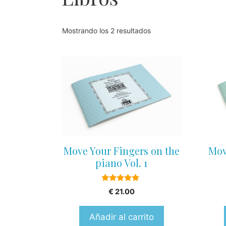
Mostrando los 2 resultados
Move Your Fingers on the
Mov
piano Vol. 1
5.00
€
21.00
out of 5
Añadir al carrito