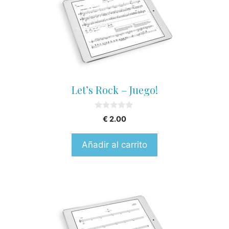
Let’s Rock – Juego!
0
€
2.00
o
u
t
Añadir al carrito
o
f
5