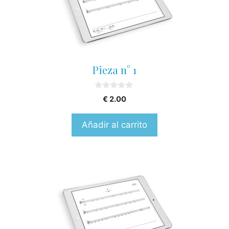
Pieza n° 1
0
€
2.00
o
u
t
Añadir al carrito
o
f
5