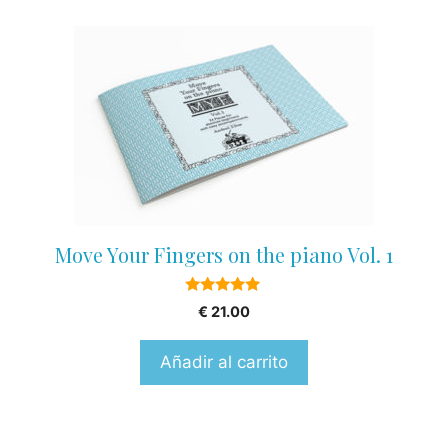
Move Your Fingers on the piano Vol. 1
5.00
€
21.00
out of 5
Añadir al carrito