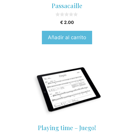
Passacaille
0
€
2.00
o
u
t
Añadir al carrito
o
f
5
Playing time – Juego!