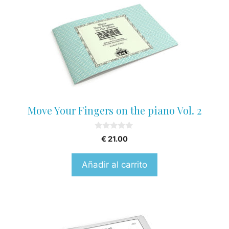
Move Your Fingers on the piano Vol. 2
0
€
21.00
o
u
t
Añadir al carrito
o
f
5