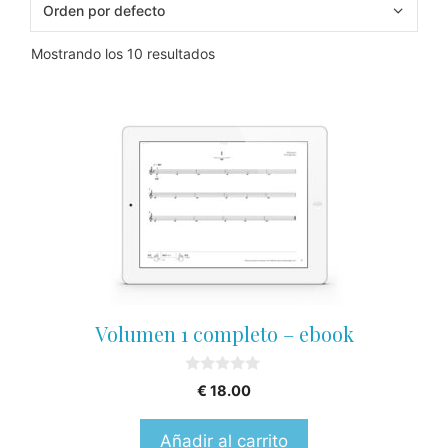
Mostrando los 10 resultados
Volumen 1 completo – ebook
0
€
18.00
o
u
t
Añadir al carrito
o