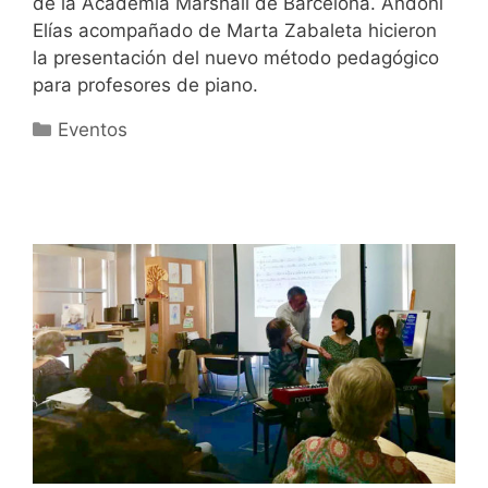
de la Academia Marshall de Barcelona. Andoni
Elías acompañado de Marta Zabaleta hicieron
la presentación del nuevo método pedagógico
para profesores de piano.
Categorías
Eventos